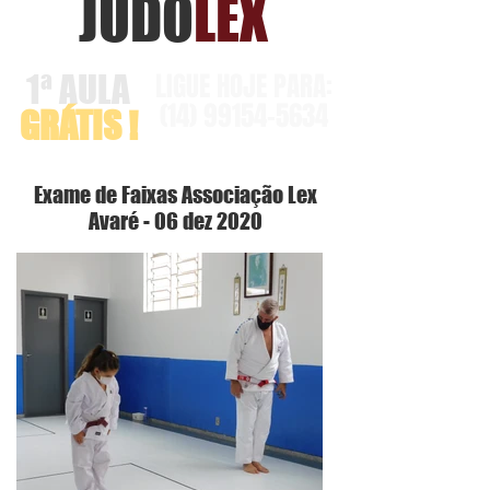
JUDO
LEX
LIGUE HOJE PARA:
1ª AULA
(14)
99154-5634
GRÁTIS !
Exame de Faixas Associação Lex
Avaré - 06 dez 2020