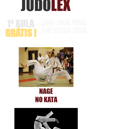
JUDO
LEX
LIGUE HOJE PARA:
1ª AULA
(14)
99154-5634
GRÁTIS !
NAGE
NO KATA