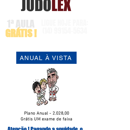
JUDO
LEX
LIGUE HOJE PARA:
1ª AULA
(14)
99154-5634
GRÁTIS !
ANUAL À VISTA
Plano Anual - 2.028,00
Grátis UM exame de faixa
Atenção ! Pagando a anuidade, o