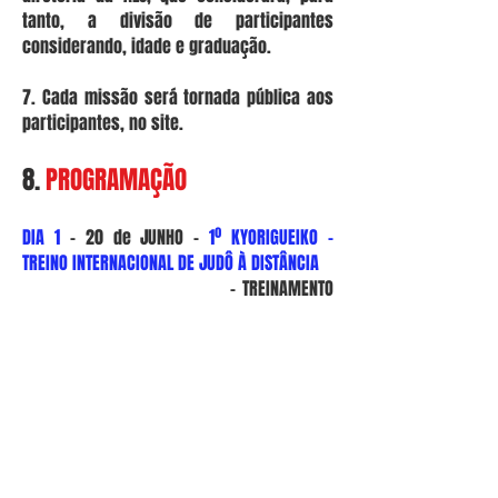
tanto, a divisão de participantes
considerando, idade e graduação.
7. Cada missão será tornada pública aos
participantes, no site.
8.
PROGRAMAÇÃO
DIA 1
- 20 de JUNHO -
1º KYORIGUEIKO -
TREINO INTERNACIONAL DE JUDÔ À DISTÂNCIA
- TREINAMENTO
INTERNACIONAL DE JUDÔ [ BRASIL , PORTUGAL ,
CANADÁ E JAPÃO ]
DIA 2
- 22 de JUNHO
- MISSÃO 1
DIA 3
- 23 de JUNHO
- MISSÃO 2
DIA 4
- 24 de JUNHO
- MISSÃO 3