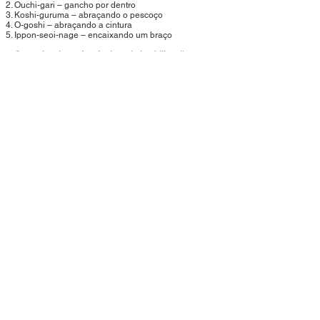
Ouchi-gari – gancho por dentro
Koshi-guruma – abraçando o pescoço
O-goshi – abraçando a cintura
Ippon-seoi-nage – encaixando um braço
Ossae-komi-wazá – técnicas de imobilização
Kesa-gatame – abraçar o pescoço
Yoko-shihô-gatame – abraçando lateral, cabeça e
perna
Tate-shiho-gatame – por cima abraçando o braço e
pescoço
Vocabulário
Sensei – Professor
Hajime – Começar
Matê – Parar
Randori – Treino livre
Jigoro Kano – Criador do Judô
Migi- Direita
Hidari - Esquerda
Contagem de 1 a 10 - Iti, Ni, San, Shi, Go, Roku,
Shiti, Hati, Kyu, Dyu.
Uchi-komi - Entrada repetida de golpes
(treinamento de golpes)
VOLTAR
Rua Minas Gerais, 1154 - Avaré - SP
18700-100
Email:
info@judolex.com.br
Tel:
(14) 99154-5634