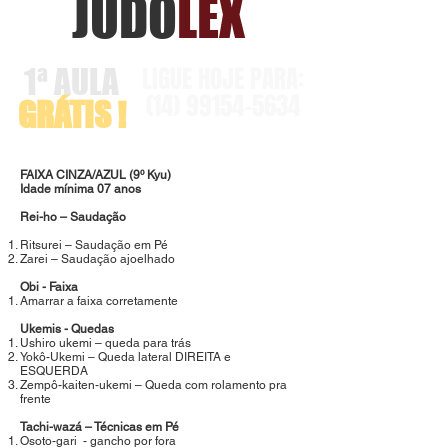
JUDO
LEX
LIGUE HOJE PARA:
1ª AULA
(14)
99154-5634
GRÁTIS !
FAIXA CINZA/AZUL (9º Kyu)
Idade mínima 07 anos
Rei-ho – Saudação
Ritsurei – Saudação em Pé
Zarei – Saudação ajoelhado
Obi - Faixa
Amarrar a faixa corretamente
Ukemis - Quedas
Ushiro ukemi – queda para trás
Yokô-Ukemi – Queda lateral DIREITA e
ESQUERDA
Zempô-kaiten-ukemi – Queda com rolamento pra
frente
Tachi-wazá – Técnicas em Pé
Osoto-gari - gancho por fora